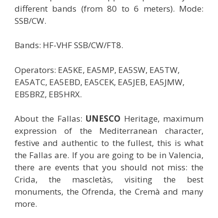
different bands (from 80 to 6 meters).
Mode:
SSB/CW.
Bands: HF-VHF SSB/CW/FT8.
Operators: EA5KE, EA5MP, EA5SW, EA5TW,
EA5ATC, EA5EBD, EA5CEK, EA5JEB, EA5JMW,
EB5BRZ, EB5HRX.
About the Fallas:
UNESCO
Heritage, maximum
expression of the Mediterranean character,
festive and authentic to the fullest, this is what
the Fallas are.
If you are going to be in Valencia,
there are events that you should not miss: the
Crida, the mascletàs, visiting the best
monuments, the Ofrenda, the Cremà and many
more.