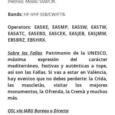
metros). Modo: SSB/CW.
Bands:
HF-VHF SSB/CW/FT8.
Operators:
EA5KE, EA5MP, EA5SW, EA5TW,
EA5ATC, EA5EBD, EA5CEK, EA5JEB, EA5JMW,
EB5BRZ, EB5HRX.
Sobre las Fallas
:
Patrimonio de la UNESCO,
máxima expresión del carácter
mediterráneo, festivas y auténticas a tope,
así son las Fallas. Si vas a estar en València,
hay eventos que no debes perderte: la Crida,
las mascletàs, visitar los mejores
monumentos, la Ofrenda, la Cremà y muchos
más.
QSL vía IARU Bureau o Directa