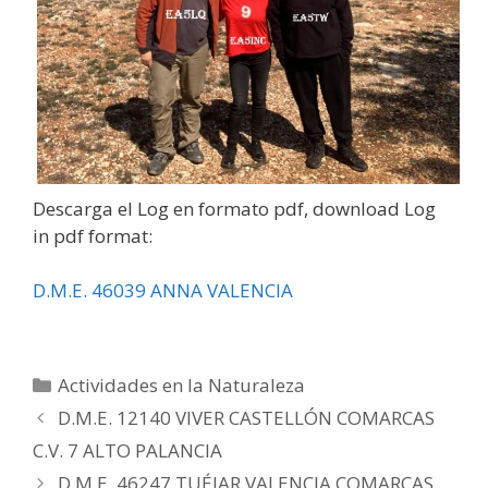
Descarga el Log en formato pdf, download Log
in pdf format:
D.M.E. 46039 ANNA VALENCIA
Categorías
Actividades en la Naturaleza
D.M.E. 12140 VIVER CASTELLÓN COMARCAS
C.V. 7 ALTO PALANCIA
D.M.E. 46247 TUÉJAR VALENCIA COMARCAS