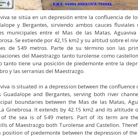
iva se sitúa en un depresión entre la confluencia de lo
alope y Bergantes, sirviendo ambos cauces fluviales
tes municipales entre el Mas de las Matas, Aguaviva
rosa. Se extiende por 42,15 km2 y su altitud sobre el niv
es de 549 metros. Parte de su término son las pri
ibaciones del Maestrazgo tanto turolense como castellon
lo tanto tiene una posición de piedemonte entre la depr
bro y las serranías del Maestrazgo.
iva is situated in a depression between the confluence 
rs Guadalope and Bergantes, serving both river channe
cipal boundaries between the Mas de las Matas, Agu
La Ginebrosa.
It extends by 42.15 km2 and its altitude 
l of the sea is of 549 meters.
Part of its term are the 
hills of Maestrazgo both Turolense and Castellon.
Theref
a position of piedemonte between the depression of the