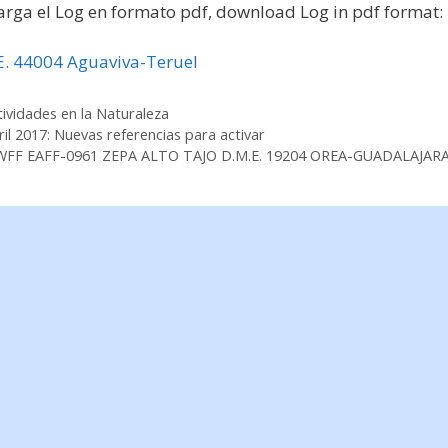
arga el Log en formato pdf, download Log in pdf format:
E. 44004 Aguaviva-Teruel
tegorías
tividades en la Naturaleza
ril 2017: Nuevas referencias para activar
FF EAFF-0961 ZEPA ALTO TAJO D.M.E. 19204 OREA-GUADALAJAR