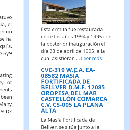
stuvo
a, el
Esta ermita fue restaurada
ron un
entre los años 1994 y 1995 con
se ha
la posterior inauguración el
qsl´s.
día 23 de abril de 1995, a la
e By9
cual asistieron …
Leer más
CVC-319 W.C.A. EA-
08582 MASÍA
ating
FORTIFICADA DE
ty of
BELLVER D.M.E. 12085
ments
OROPESA DEL MAR
 been
CASTELLÓN COMARCA
C.V. CS-005 LA PLANA
Many
ALTA
 9 Dx
La Masía Fortificada de
Bellver, se sitúa junto a la