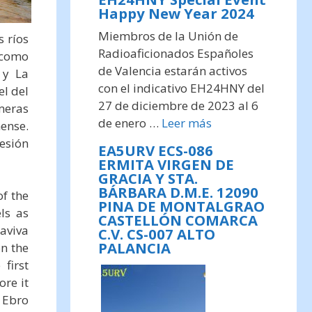
Happy New Year 2024
Miembros de la Unión de
s ríos
Radioaficionados Españoles
 como
de Valencia estarán activos
 y La
con el indicativo EH24HNY del
el del
27 de diciembre de 2023 al 6
meras
de enero …
Leer más
ense.
esión
EA5URV ECS-086
ERMITA VIRGEN DE
GRACIA Y STA.
BÁRBARA D.M.E. 12090
of the
PINA DE MONTALGRAO
ls as
CASTELLÓN COMARCA
aviva
C.V. CS-007 ALTO
PALANCIA
on the
first
ore it
 Ebro