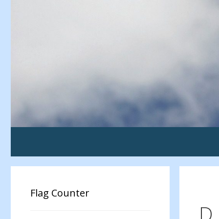
Saltar
al
contenido
Flag Counter
D