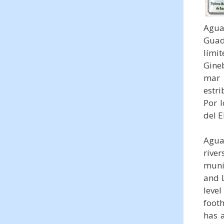
Aguav
Guad
lími
Gineb
mar 
estr
Por 
del E
Aguav
rive
muni
and 
leve
foot
has 