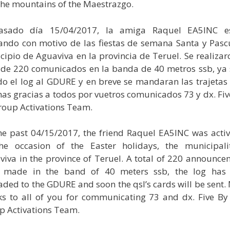
the mountains of the Maestrazgo.
asado día 15/04/2017, la amiga Raquel EA5INC e
vando con motivo de las fiestas de semana Santa y Pascu
ipio de Aguaviva en la provincia de Teruel. Se realiza
l de 220 comunicados en la banda de 40 metros ssb, ya 
o el log al GDURE y en breve se mandaran las trajetas 
as gracias a todos por vuetros comunicados 73 y dx. Fiv
roup Activations Team.
he past 04/15/2017, the friend Raquel EA5INC was activ
he occasion of the Easter holidays, the municipali
iva in the province of Teruel.
A total of 220 announce
 made in the band of 40 meters ssb, the log has
ded to the GDURE and soon the qsl’s cards will be sent.
ks to all of you for communicating 73 and dx.
Five By
p Activations Team.