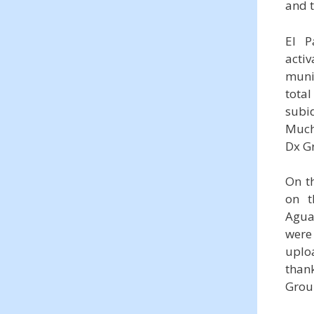
and 
El P
acti
munic
tota
subid
Much
Dx G
On t
on t
Aguav
were
uploa
than
Grou