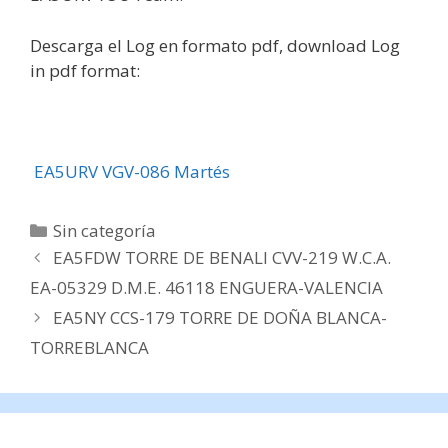
Descarga el Log en formato pdf, download Log
in pdf format:
EA5URV VGV-086 Martés
Categorías
Sin categoría
EA5FDW TORRE DE BENALI CVV-219 W.C.A.
EA-05329 D.M.E. 46118 ENGUERA-VALENCIA
EA5NY CCS-179 TORRE DE DOÑA BLANCA-
TORREBLANCA