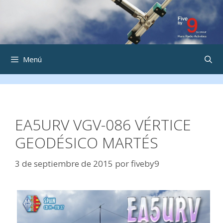
Saltar
al
contenido
Menú
EA5URV VGV-086 VÉRTICE
GEODÉSICO MARTÉS
3 de septiembre de 2015
por
fiveby9