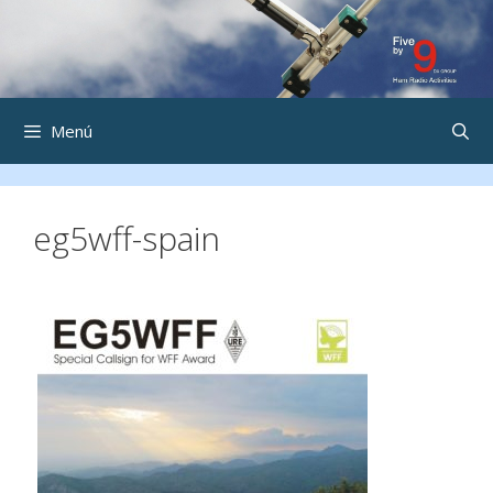
Saltar
al
contenido
Menú
eg5wff-spain