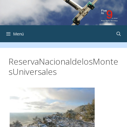
Saltar
al
contenido
Menú
ReservaNacionaldelosMonte
sUniversales