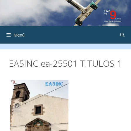
Saltar
al
contenido
Menú
EA5INC ea-25501 TITULOS 1